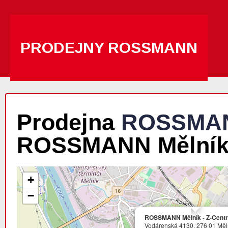
PRODEJNY ROSSMANN
Prodejna
ROSSMA
ROSSMANN Mělník 
+
−
ROSSMANN Mělník - Z-Cent
Vodárenská 4130, 276 01 Měln